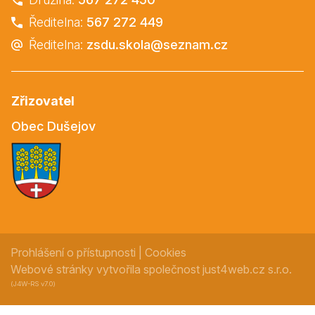
Ředitelna:
567 272 449
Ředitelna:
zsdu.skola@seznam.cz
Zřizovatel
Obec Dušejov
Prohlášení o přístupnosti
|
Cookies
Webové stránky vytvořila společnost
just4web.cz s.r.o.
(J4W-RS v7.0)