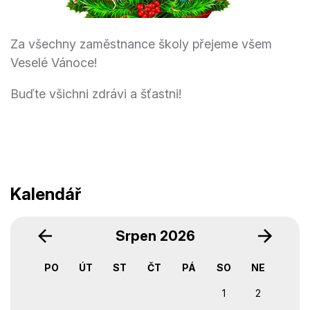
Za všechny zaměstnance školy přejeme všem
Veselé Vánoce!
Buďte všichni zdrávi a šťastni!
Kalendář
‹
›
Srpen 2026
PO
ÚT
ST
ČT
PÁ
SO
NE
1
2