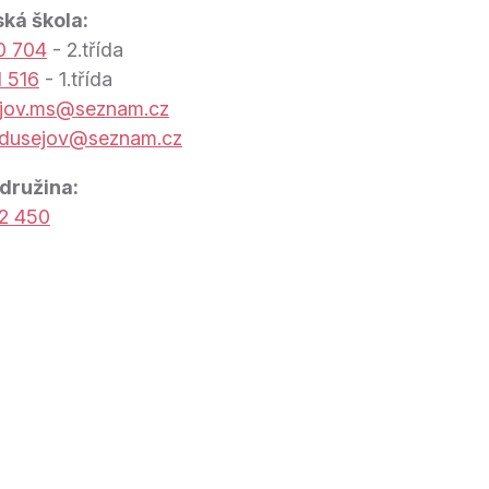
ká škola:
0 704
- 2.třída
1 516
- 1.třída
jov.ms@seznam.cz
idusejov@seznam.cz
 družina:
2 450