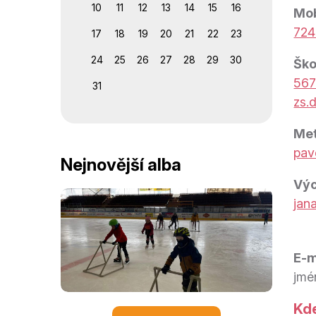
10
11
12
13
14
15
16
Mob
724
17
18
19
20
21
22
23
24
25
26
27
28
29
30
Ško
567
31
zs.
Met
pav
Nejnovější alba
Výc
jan
E-m
jmé
Kd