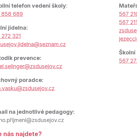
ilní telefon vedení školy
:
Mateřs
 858 689
567 21
567 21
lní jídelna:
zsduse
 272 321
jezecc
dusejov.jidelna@seznam.cz
Školní
odik prevence:
567 27
el.selinger@zsdusejov.cz
hovný poradce:
a.vasku@zsdusejov.cz
ail na jednotlivé pedagogy:
no.příjmení@zsdusejov.cz
e nás najdete?