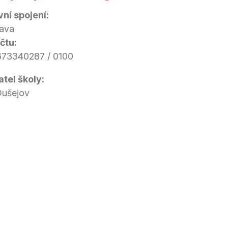
ní spojení:
lava
čtu:
673340287 / 0100
atel školy:
ušejov