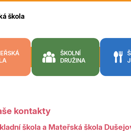
ká škola
EŘSKÁ
ŠKOLNÍ
Š
LA
DRUŽINA
J
aše kontakty
kladní škola a Mateřská škola Dušejo