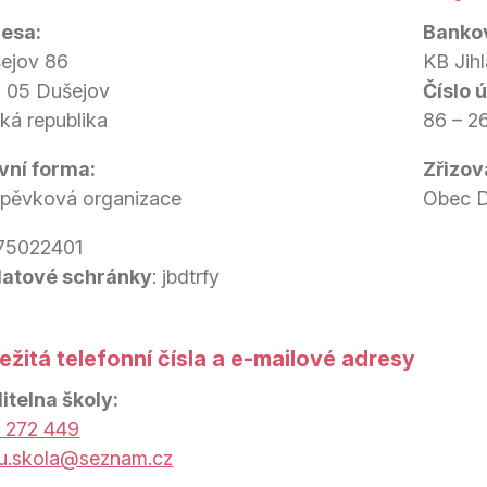
esa:
Bankov
ejov 86
KB Jih
 05 Dušejov
Číslo ú
ká republika
86 – 2
vní forma:
Zřizov
spěvková organizace
Obec D
75022401
datové schránky
: jbdtrfy
ežitá telefonní čísla a e-mailové adresy
itelna školy:
 272 449
u.skola@seznam.cz