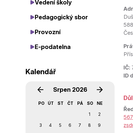
Vedení školy
Adr
Pedagogický sbor
Duš
588
Provozní
Čes
Prá
E-podatelna
Pří
IČ:
Kalendář
ID 
‹
›
Srpen 2026
Důl
PO
ÚT
ST
ČT
PÁ
SO
NE
Řed
1
2
567
zsd
3
4
5
6
7
8
9