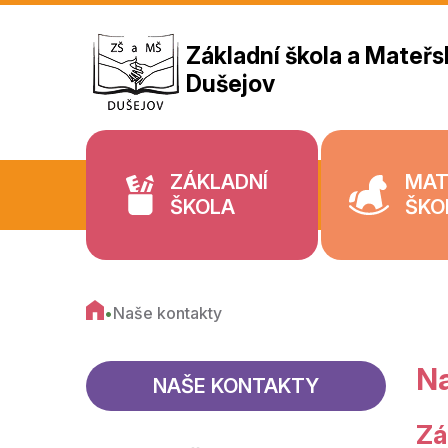
Základní škola a Mateřs
Dušejov
ZÁKLADNÍ
MAT
ŠKOLA
ŠKO
•
Naše kontakty
N
NAŠE KONTAKTY
Zá