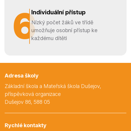
6
6
Individuální přístup
Nízký počet žáků ve třídě
umožňuje osobní přístup ke
každému dítěti
Adresa školy
Základní škola a Mateřská škola Dušejov,
příspěvková organizace
Dušejov 86, 588 05
Rychlé kontakty