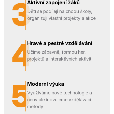
3
3
Aktivní zapojení žáků
Děti se podílejí na chodu školy,
organizují vlastní projekty a akce
4
4
Hravé a pestré vzdělávání
Učíme zábavně, formou her,
projektů a interaktivních aktivit
5
5
Moderní výuka
Využíváme nové technologie a
neustále inovujeme vzdělávací
metody