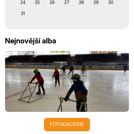
24
25
26
27
28
29
30
31
Nejnovější alba
FOTOGALERIE