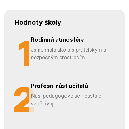
Hodnoty školy
1
Rodinná atmosféra
Jsme malá škola s přátelským a
bezpečným prostředím
2
2
Profesní růst učitelů
Naši pedagogové se neustále
vzdělávají