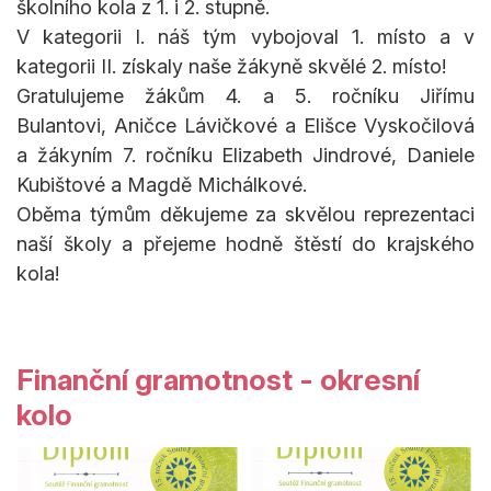
školního kola z 1. i 2. stupně.
V kategorii I. náš tým vybojoval 1. místo a v
kategorii II. získaly naše žákyně skvělé 2. místo!
Gratulujeme žákům 4. a 5. ročníku Jiřímu
Bulantovi, Aničce Lávičkové a Elišce Vyskočilová
a žákyním 7. ročníku Elizabeth Jindrové, Daniele
Kubištové a Magdě Michálkové.
Oběma týmům děkujeme za skvělou reprezentaci
naší školy a přejeme hodně štěstí do krajského
kola!
Finanční gramotnost - okresní
kolo