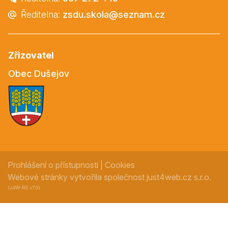
Ředitelna:
zsdu.skola@seznam.cz
Zřizovatel
Obec Dušejov
Prohlášení o přístupnosti
|
Cookies
Webové stránky vytvořila společnost
just4web.cz s.r.o.
(J4W-RS v7.0)