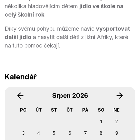
několika hladovějícím dětem
jídlo ve škole na
celý školní rok
.
Díky svému pohybu můžeme navíc
vysportovat
další jídlo
a nasytit další děti z jižní Afriky, které
na tuto pomoc čekají.
Kalendář
‹
›
Srpen 2026
PO
ÚT
ST
ČT
PÁ
SO
NE
1
2
3
4
5
6
7
8
9